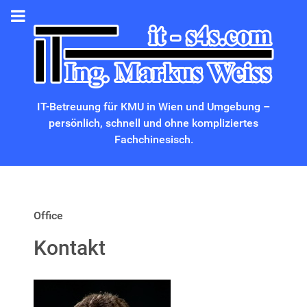
IT-Betreuung für KMU in Wien und Umgebung –
persönlich, schnell und ohne kompliziertes
Fachchinesisch.
Office
Kontakt